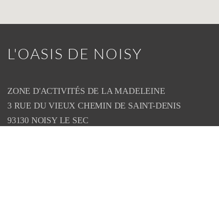
L'OASIS DE NOISY
ZONE D'ACTIVITÉS DE LA MADELEINE
3 RUE DU VIEUX CHEMIN DE SAINT-DENIS
93130 NOISY LE SEC
(En face de la Cité Administrative de Bobigny)
Coordonnées GPS : Lat N: 48.9045, Long E: 2.4620
CONTACT PRIVÉS ET ASSOCIATIONS
TÉLÉPHONE
06 98 28 24 68